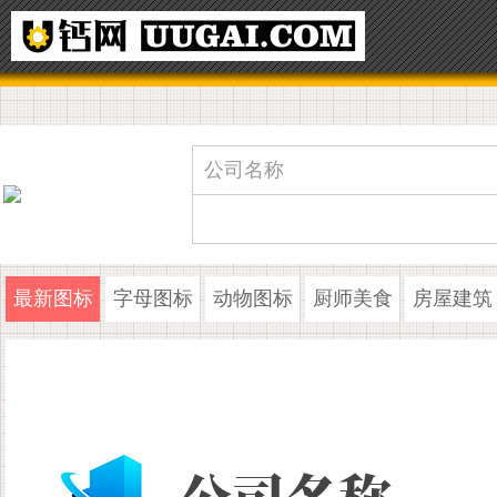
最新图标
字母图标
动物图标
厨师美食
房屋建筑