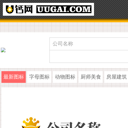
最新图标
字母图标
动物图标
厨师美食
房屋建筑