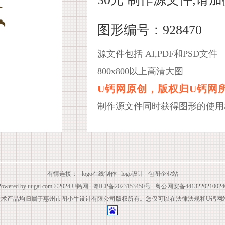
图形编号：928470
源文件包括 AI,PDF和PSD文件
800x800以上高清大图
U钙网原创，版权归U钙网
制作源文件同时获得图形的使用
有情连接：
logo在线制作
logo设计
包图企业站
Powered by
uugai.com
©2024
U钙网
粤ICP备2023153450号
粤公网安备4413220210024
技术产品均归属于惠州市图小牛设计有限公司版权所有。您仅可以在法律法规和U钙网