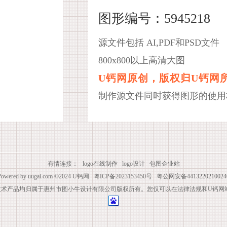
图形编号：5945218
源文件包括 AI,PDF和PSD文件
800x800以上高清大图
U钙网原创，版权归U钙网
制作源文件同时获得图形的使用
有情连接：
logo在线制作
logo设计
包图企业站
Powered by
uugai.com
©2024
U钙网
粤ICP备2023153450号
粤公网安备4413220210024
技术产品均归属于惠州市图小牛设计有限公司版权所有。您仅可以在法律法规和U钙网