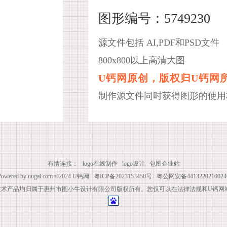
图形编号：5749230
源文件包括 AI,PDF和PSD文件
800x800以上高清大图
U钙网原创，版权归U钙网
制作源文件同时获得图形的使用
有情连接：
logo在线制作
logo设计
包图企业站
Powered by
uugai.com
©2024
U钙网
粤ICP备2023153450号
粤公网安备4413220210024
技术产品均归属于惠州市图小牛设计有限公司版权所有。您仅可以在法律法规和U钙网