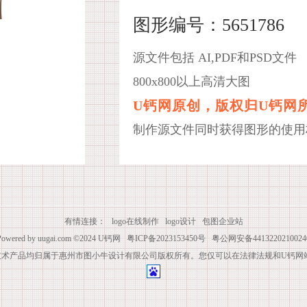
图形编号：5651786
源文件包括 AI,PDF和PSD文件
800x800以上高清大图
U钙网原创，版权归U钙网
制作源文件同时获得图形的使用
有情连接：
logo在线制作
logo设计
包图企业站
Powered by
uugai.com
©2024
U钙网
粤ICP备2023153450号
粤公网安备4413220210024
技术产品均归属于惠州市图小牛设计有限公司版权所有。您仅可以在法律法规和U钙网